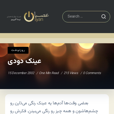
روزنوشت
عینک دودی
Home
/
/
روزنوشت
عینک دودی
15 December 2002
One Min Read
215 Views
0 Comments
بعضی وقت‌ها آدم‌ها یه عینک رنگی می‌ذارن رو
چشم‌هاشون و همه چیز رو رنگی می‌بینن. فکرش رو