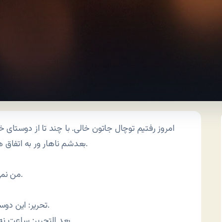
امروز رفتیم توچال جاتون خالی. با چند تا از دوستای 
میل فرمودیم.
بعدشم ناهار ور به اتفاق 
بدم.
1- من 
تحریر: این دوستم مجید زانوش به خاطر یه کیت کت ناقابل پیچ خورد.
بعد التحریر: ساعت نه و نیم بردمش بیمارستان تا ببینم موضوع خطریه یا نه.