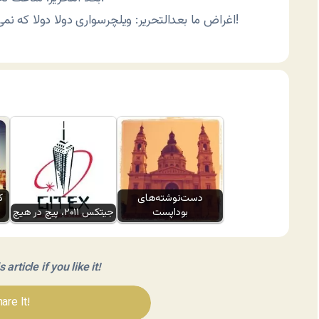
اغراض ما بعدالتحریر: ویلچرسواری دولا دولا که نمی‌شه اما خیلی حال میده با ویلچر دختر بلند کنی! هاها!
دست‌نوشته‌های
ک
بوداپست
جیتکس ۲۰۱۱، پیچ در هیچ
article if you like it!
are It!