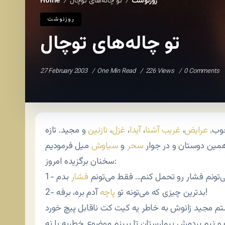
روزنوشت
تو چاله‌های توچال
Home
/
/
روزنوشت
تو چاله‌های توچال
27 February 2003
One Min Read
226 Views
0 Comments
خوب.
عرایض
،
غریب آشنا
،
آیدا
،
غزل
،
نازنین
و مجید. تازه
همین دوستان و در جوار
سحر
و
سیاوش
سخنان برگزیده امروز:
نمی‌تونم فشار رو تحمل کنم… فقط می‌تونم
فشار
آدم بره، برفه!
2- بدترین چیزی که می‌تونه تو
پاچه