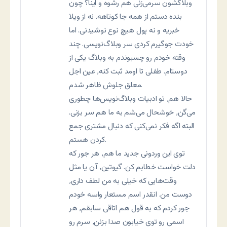
وبلاگشون سرمی‌زنی هم رشوه و اینا؟ چون
بنده دستم از همه جا کوتاهه. نه از ویلا
خبریه و نه پول هیچ نوع نوشیدنی. اما
خودت جوگیرم کردی سر وبلاگ‌نویسی. چند
وقته خودم رو چسبوندم به وبلاگ یکی از
دوستام. طفلی تا اومد ثبت کنه٬ عین اجل
معلق جلوش ظاهر شدم.
حالا هم٬ تو ادبیات وبلاگ‌نویس‌ها چطوری
می‌گن٬ خوشحال می‌شم به ما هم سر بزنی.
البته اگه فکر نمی‌کنی که دنبال مشتری جمع
کردن هستم.
توی این وردونی جدید ما هم٬ هر جور که
دلت خواست خطابم کن. گیوتین٬ آ.ن یا مثل
وقت‌هایی که خیلی به من لطف داری٬
دوست من. انقدر اسم مستعار واسه خودم
جور کردم که به قول هم اتاقی سابقم٬ هر
اسمی رو توی خیابون صدا بزنن٬ سرم رو