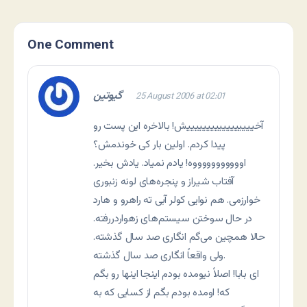
One Comment
گیوتین
25 August 2006 at 02:01
آخیییییییییییییییییش! بالاخره این پست رو
پیدا کردم. اولین بار کی خوندمش؟
اوووووووووووه! یادم نمیاد. یادش بخیر.
آفتاب شیراز و پنجره‌های لونه زنبوری
خوارزمی. هم نوایی کولر آبی ته راهرو و هارد
در حال سوختن سیستم‌های زهواردررفته.
حالا همچین می‌گم انگاری صد سال گذشته.
ولی واقعاً انگاری صد سال گذشته.
ای بابا! اصلاً نیومده بودم اینجا اینها رو بگم
که! اومده بودم بگم از کسایی که به