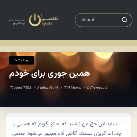
روزنوشت
همین جوری برای خودم
Home
/
/
روزنوشت
همین جوری برای خودم
21 April 2003
2 Mins Read
214 Views
0 Comments
شاید این حق من نباشد که به تو بگویم که هستی یا
چه. اما گریزی نیست. گاهی آدم مجبور می‌شود. بعضی