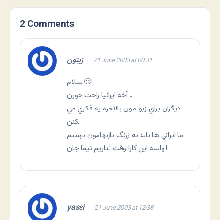
2 Comments
زيتون
21 June 2003 at 00:31
سلام 🙂
آخه ايرانيا راحت خورن ..
ديگران براي زبونمون بالاخره يه فكري مي
كنن..
ما ايراني ها بايد به زرنگ بازيهامون برسيم
واسه اين كارا وقت نداريم نيما جان !
yassi
21 June 2003 at 12:38