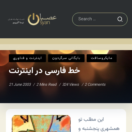
اينترنت و فناوری
خط فارسی در اینترنت
Home
/
/
مايکروسافت
بایگانی سرگردون
اينترنت و فناوری
خط فارسی در اینترنت
21 June 2003
2 Mins Read
324 Views
2 Comments
این مطلب تو
همشهری پنجشنبه و