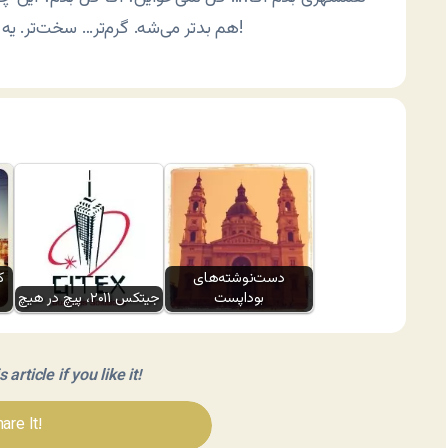
هم بدتر می‌شه. گرم‌تر… سخت‌تر. یه کپه برف سراغ ندارین؟ دلم می‌خواد کله‌مو بکنم تو برف!
دست‌نوشته‌های
ک
بوداپست
جیتکس ۲۰۱۱، پیچ در هیچ
article if you like it!
are It!