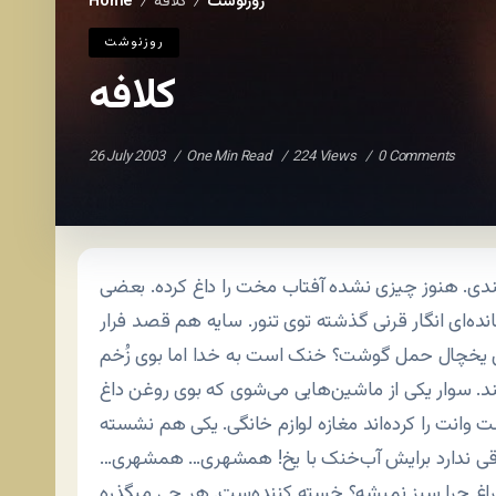
روزنوشت
کلافه
Home
/
/
روزنوشت
کلافه
26 July 2003
One Min Read
224 Views
0 Comments
ندی. هنوز چیزی نشده آفتاب مخت را داغ کرده. بعضی
ه‌ای انگار قرنی گذشته توی تنور. سایه هم قصد فرار
ی یخچال حمل گوشت؟ خنک است به خدا اما بوی زُخم
 سوار یکی از ماشین‌هایی می‌شوی که بوی روغن داغ
ت وانت را کرده‌اند مغازه لوازم خانگی. یکی هم نشسته
 فرقی ندارد برایش آب‌خنک با یخ! همشهری… همشهری…
چراغ چرا سبز نمیشه؟ خسته کننده‌ست. هر چی میگذره