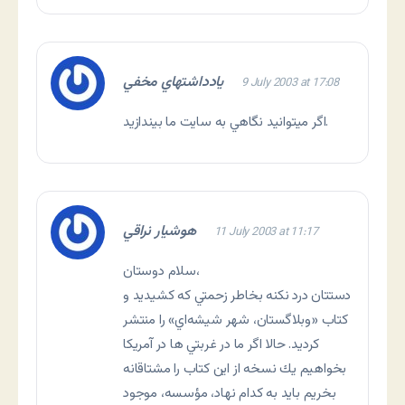
يادداشتهاي مخفي
9 July 2003 at 17:08
اگر ميتوانيد نگاهي به سايت ما بيندازيد.
هوشيار نراقي
11 July 2003 at 11:17
سلام دوستان،
دستتان درد نكنه بخاطر زحمتي كه كشيديد و
كتاب «وبلاگستان، شهر شيشه‌اي» را منتشر
كرديد. حالا اگر ما در غربتي ها در آمريكا
بخواهيم يك نسخه از اين كتاب را مشتاقانه
بخريم بايد به كدام نهاد، مؤسسه، موجود