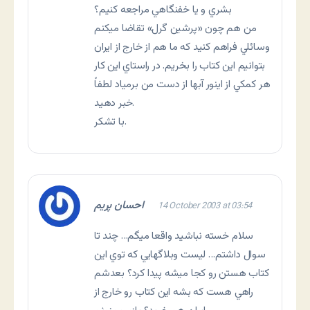
بشري و يا خفنگاهي مراجعه كنيم؟
من هم چون «پرشين گرل» تقاضا ميكنم
وسائلي فراهم كنيد كه ما هم از خارج از ايران
بتوانيم اين كتاب را بخريم. در راستاي اين كار
هر كمكي از اينور آبها از دست من برمياد لطفاً
خبر دهيد.
با تشكر.
احسان پريم
14 October 2003 at 03:54
سلام خسته نباشيد واقعا ميگم… چند تا
سوال داشتم… ليست وبلاگهايي كه توي اين
كتاب هستن رو كجا ميشه پيدا كرد؟ بعدشم
راهي هست كه بشه اين كتاب رو خارج از