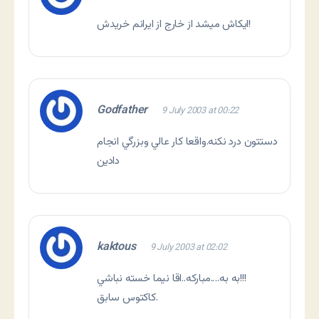
ايكاش ميشد از خارج از ايرانم خريدش!
Godfather
9 July 2003 at 00:22
دستتون درد نكنه.واقعا كار عالي وبزرگي انجام
دادين
kaktous
9 July 2003 at 02:02
به به….مباركه..اقا نيما خسته نباشي!!!
كاكتوس سابق.