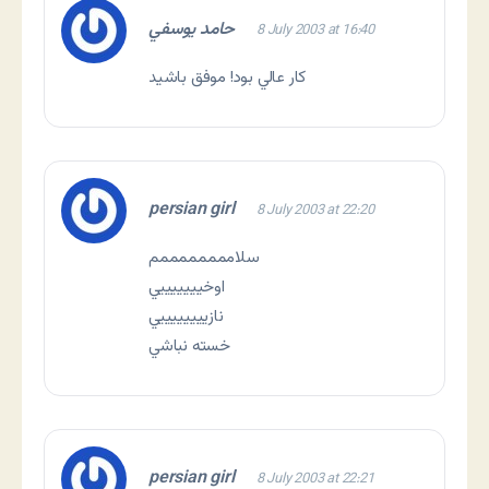
حامد يوسفي
8 July 2003 at 16:40
كار عالي بود! موفق باشيد
persian girl
8 July 2003 at 22:20
سلاممممممممم
اوخيييييييي
نازييييييييي
خسته نباشي
persian girl
8 July 2003 at 22:21