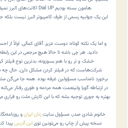
اکانت‌های البرز نمیفته و هر دو را باز میکنه و اگر سیاست ما بستن بود، در Dial UP هامون بسته بودیم.
این یک جوابیه رسمی از طرف کامپیوتر البرز نیست بلکه جو
و اما یک نکته کوتاه: دوست عزیز. آقای کمالی. اولاً ا
دادید. هر چی باشه تا حالا هیچ مرجعی در این رابطه 
خشک و تر رو با هم بسوزونه، بدترین نوع فیلتر 
شرکت‌هاست که در فیلتر کردن مشکل دارن. حال چه در ن
برخورد نامناسب مسؤولین غرفه بوده. همه جا می‌گن مشتر
در ارتباطه گویا ولینعمت همه مردمه و طوری رفتار می‌کنه 
بهتره یه جوری توجیه بشه که با این کارش ملت رو فراری م
2- خانوم شادی صدر، مسؤول سایت
زنان ایران
و روزنامه‌نگا
نسخه پیش از چاپ رو می‌تونین توی
این آدرس
پیدا کن