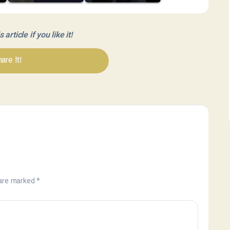
article if you like it!
are It!
 are marked
*