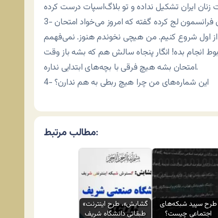
3- امروز امتحان زبان به اصطلاح کوئیز دارم. این معلم زبان فرانسمون لج کرده گفته که امروز می‌خواد امتحان
رو از اول شروع کنیم. من هیچی نخوندم هنوز. نمی‌‌فهمم
ربوط انجام بده! انگار پنجاه سالش هم که بشه باز وقت
امتحان بشه هیچ فرقی با بچه‌های ابتدایی نداره.
4- این شماره‌های من چرا هیچ ربطی به هم ندارن؟
مطالب مرتبط:
طرح سپید شبکه‌های
«گشایش»، طرح اینترنت
اجتماعی چیست؟
طبقاتی دانشگاه شریف