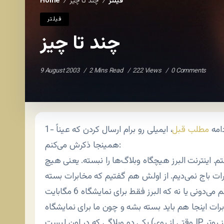
فيلتر
چند تا چیز
Home
/
/
فيلتر
چند تا چیز
9 August 2003
2 Mins Read
222 Views
0 Comments
دامه
مطلب قبل
، ایمیلی رو برام ارسال کردن که عیناً
همینجا ذکرش می‌کنم:
نت البرز هیچگاه وبلاگ‌ها را نبسته. یعنی هیچ ISP از بستن سود نمی‌بره.
و اما نمایشگاه. نمی‌دونم می‌دونی یا نه که البرز فقط برای نمایشگاه 6 مگابایت Bandwidth (پهنای باند) برده و
م باید بسته بشه و چون ما برای نمایشگاه ‍Cach نبردیم، به خاطر
یکی دو وبلاگی که در اون لیست (وقتی از روی IP از روتر) بستیم، کل سایت بسته شده، که اتفاقاً این اتفاق الان با