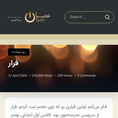
روزنوشت
فرار
Home
/
/
روزنوشت
فرار
21 April 2004
One Min Read
296 Views
0 Comments
فکر می‌کنم اولین فراری رو که توی ذهنم ثبت کردم، فرار
از سرویس مدرسه‌مون بود. کلاس اول ابتدایی بودم.