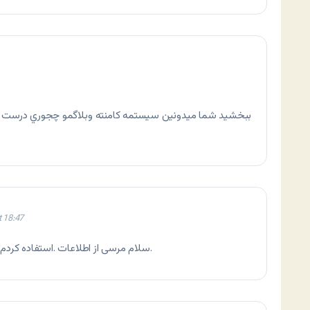
ببخشيد شما ميدونين سيستمه كامنته وبلاگمو چجوري درست ك
 18:47
سلام مرسی از اطلاعات .استفاده کردم.خوشحال میشم به منم سر بزنی و نظرتو بگی.