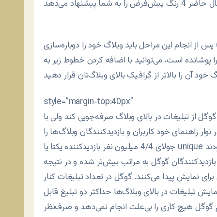
پس از انجام اين مراحل بايد وبلاگ خود را دوباره‌سازی (Republish) کنيد. در صورتی که اين نوار روی گرافيک
شانده است، می‌توانيد با اضافه کردن خطوط زير به table اصلی
style=”margin-top:40px”
گل از تبليغات در بالای وبلاگ صرفه‌جويی کند ولی با
ی خود کاربران و بازديدکنندگان وبلاگ‌ها را (که برای مثال در ماه
جولای 4/4 ميليون نفر بازديدکننده يکتا یا unique بودند) به سمت موتور جستجوی خود هدايت نمايد. با توجه به
زديدکنندگان گوگل به مراتب بيش‌تر شده و در نتيجه
 نمايش پيدا می‌کنند. گوگل در تعداد تبليغات کنار
ش تبليغات در بالای وبلاگ‌ها حداکثر دو تبليغ قابل
 گوگل هيچ کاری را بی‌علت انجام نمی‌دهد و صرف‌نظر