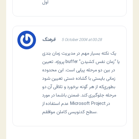
اول
فرهنگ
5 October 2004 at 00:28
يک نکته بسيار مهم در مديريت زمان بندی
پروژه، تعيين buffer يا “زمان نفس کشيدن”
در بين دو مرحله پياپی است. اين محدوده
زمانی بايستی با گشاده دستی تعيين شود
بطوری‌که از هر گونه برخورد و تلاقی آن دو
مرحله جلوگيری کند. ضمنن باشما در مورد
عدم استفاده از Microsoft Project در
سطح کدنويسی کاملن موافقم.