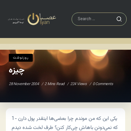
روزنوشت
چیزه
Home
/
/
روزنوشت
چیزه
28 November 2004
2 Mins Read
224 Views
0 Comments
1- یکی این که من موندم چرا بعضی‌ها اینقدر پول دارن
که نمی‌دونن باهاش چی‌کار کنن؟ طرف لخت شده دیدم