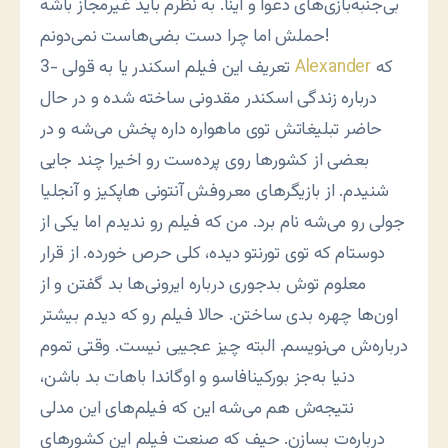
بی‌جنبه‌بازی‌های دعوا و اینا. به نظرم باید غیرمجاز باشه
حملش اما چرا دست بضی‌هاست نمی‌دونم!
که
Alexander
3- تعریف این فیلم اسکندر یا به قولی
درباره زندگی اسکندر مقدونی ساخته شده و در حال
حاضر تبلیغاتش توی ماهواره داره پخش می‌شه و در
بعضی از کشورها روی پرده‌ست رو اخیرا چند جایی
شنیدم. از بازیگرهای معروفش آنتونی هاپکیز و آنجلیا
جولی رو می‌شه نام برد. من که فیلم رو ندیدم اما یکی از
دوستام که توی تورنتو دیده، کلی حرص خورده. از قرار
معلوم توش بدجوری درباره ایرونی‌ها بد گفتن و از
اون‌ها چهره بدی ساختن. حالا فیلم رو که دیدم بیشتر
درباره‌ش می‌نویسم. البته چیز عجیبی نیست. وقتی تموم
دنیا به‌جز بورکینافاسو و اوگاندا باهات بد باشن،
نتیجه‌ش هم می‌شه این که فیلم‌های این مدلی
درباره‌ت بسازن. حیف که صنعت فیلم این کشورهای