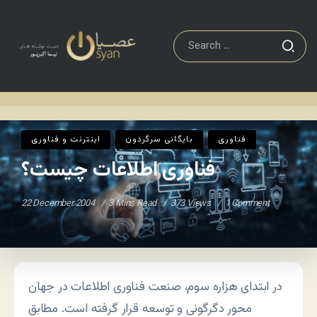
اينترنت و فناوری
فناوری اطلاعات چیست؟
Home
/
/
فناوری
بایگانی سرگردون
اينترنت و فناوری
فناوری اطلاعات چیست؟
22 December 2004
3 Mins Read
373 Views
1 Comment
در ابتدای هزاره ‌سوم، صنعت فناوری اطلاعات در جهان
محور دگرگونی و توسعه قرار گرفته است. مطابق