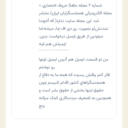
شماره ۲ مجله ماها( حروف اختصاری =
مجله الکترونيکی همجنسگرايان ايران) منتشر
شد. اين مجله سايت ندارد( که آخوندا
نبندنش)و بصورت ٫ی دی اف چا٫ میشه.اما
ميتونين از طريق ايميل درخواست بدين.
ايميلش هم اينه:
``````````````````````
من تو قسمت ايميل هم آدرس ايميل اونها
رو نوشتم.
فکر کنم وقتش رسیده که همه ما به دفاع از
همجنسگراهای کشور اقدام کنیسم چون
حقوق اینها بخشی از حقوق بشر است و
همچنین به تضعیف مردسالاری کمک میکنه.
پنج