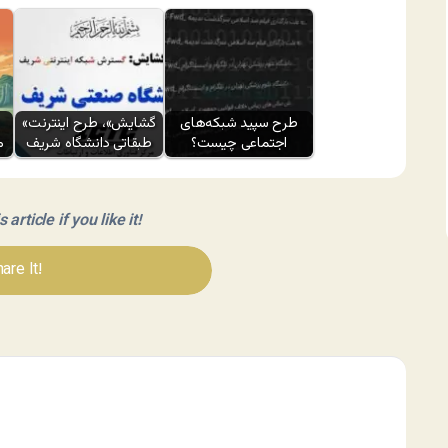
طرح سپید شبکه‌های
«گشایش»، طرح اینترنت
اجتماعی چیست؟
طبقاتی دانشگاه شریف
م
article if you like it!
are It!