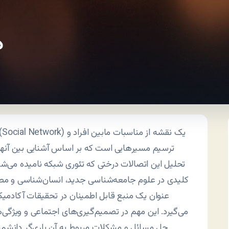
د
ترسيم مسيرهايی است که بر اساس آشنايی بين آنها و
تحليل اين اتصالات درختی که تئوری شبکه ناميده می‌شو
کلیدی در علوم جامعه‌شناسی جدید، انسان‌شناسی و مطا
عنوان يک منبع قابل اطمينان در تحقيقات آکادميک 
می‌گيرد. اين مهم در تصميم‌گيری‌های اجتماعی و ويژگی‌
حل مسائل و مشکلات مربوط به آن ياری‌گر دانشمندان اين علوم است.