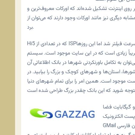
ر روی اينترنت تشکيل شده‌اند که اورکات معروف‌ترين و
برد.
Hi5 که در تعدادی از ISPها به سرعت فيلتر شد اما اين روزها Gazzag از همه بيشتر گل کرده و مورد استقبال
اً زيادی است که در اين سايت موجود است. سيستم Gazzag‌ هم
توان به تکامل باورنکردنی شهرها در بانک اطلاعاتی آن
ورها، استان‌ها و شهرهای کوچک و بزرگ را بيابيد. در
رست موجود است. همين امر را برای تمام شهرهای دنيا
دو گيگابايت فضا
 پست الکترونيک
GMail و يک وبلاگ که متأسفانه هنوز نمی‌توان در آن به زبان فارسی