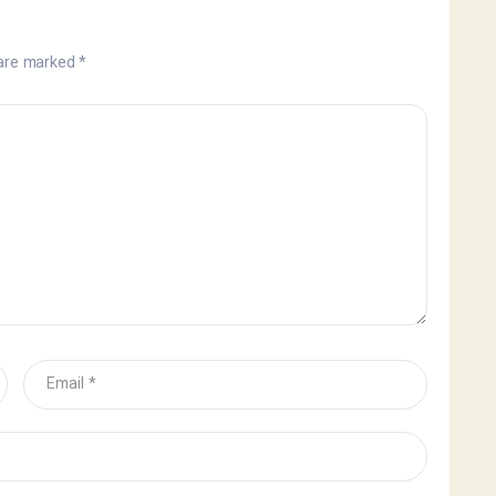
 are marked
*