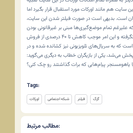
گر به همراه تمام امکانات اورکات در اين سايت تعبيه
سايت هم مانند اورکات مورد استقبال قرار بگيرد اما
ايران است. بديهی است در صورت فيلتر شدن اين سايت،
ه عليرغم تمام موضع‌گيری‌ها مبنی بر غيرقانونی بودن
فيلتر اورکات، همچنان تلاشی در رفع آن صورت نگرفته و اين امر موجب کاهش تا ۴۰ درصدی از فروش ISPها
 است که به سريال‌های تلويزيونی نيز کشانده شده و در
پخش می‌شد، يکی از بازيگران خطاب به ديگری می‌گويد:
 یا یاهومسنجر پیام‌هایی که برات گذاشتند رو چک کنی؟
Tags:
گزگ
فیلتر
شبکه اجتماعی
اورکات
مطالب مرتبط: