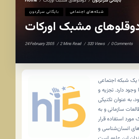
بایگانی سرگردون
دوقلوهای مشبک اورکات
Home
/
/
شبکه‌های اجتماعی
بایگانی سرگردون
وقلوهای مشبک اورکات
24 February 2005
2 Mins Read
320 Views
0 Comments
یک شبکه اجتماعی (Social Network) یک نقشه از مناسبات مابین افراد و
جود دارد. تجزيه و
د، به عنوان تکنیکی
لعات سازمانی و به
مورد استفاده قرار
های انسان‌شناسی و