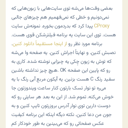
بعضی وقت‌ها می‌شه توی سایت‌هایی با زبون‌هایی که
نمی‌دونیم و خطی که نمی‌فهمیم هم چیزهای جالبی
CProxy
پیدا کرد که بدردمون بخوره. نمونه‌ش سایت
هست. توی این سایت یه برنامه فیلترشکن قوی هست.
برنامه مورد نظر رو
از اینجا مستقیماً دانلود کنین
.
نصبش کنین. و نهایتاً اجراش کنین. یه صفحه وا می‌شه
که توش به زیون چِکی یه چیزایی نوشته شده. کاری به
هیچ چیز نداشته باشین. OK رو که پایین این صفحه
هست بزنین. یه آیکون مربع آبی رنگ با یه C سفید رنگ
می‌ره تو نوار تسک بارتون کنار ساعت ویندوزتون جا
خوش می‌کنه. تموم شد. از این به بعد هر سایتی رو که
دوست دارین توی نوار آدرس بروزرتون تایپ کنین و به
جون من دعا کنین. نکته دیگه اینکه این برنامه کیفیت
عکس صفحاتی رو که می‌بینین به طور خودکار کم