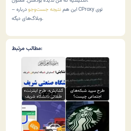
انگلیسیه که من ندیده بودمش. ممنون.
– این هم
نتیجه جست‌وجو
درباره CProxy توی
وبلاگ‌های دیگه.
مطالب مرتبط:
طرح سپید شبکه‌های
«گشایش»، طرح اینترنت
اجتماعی چیست؟
طبقاتی دانشگاه شریف