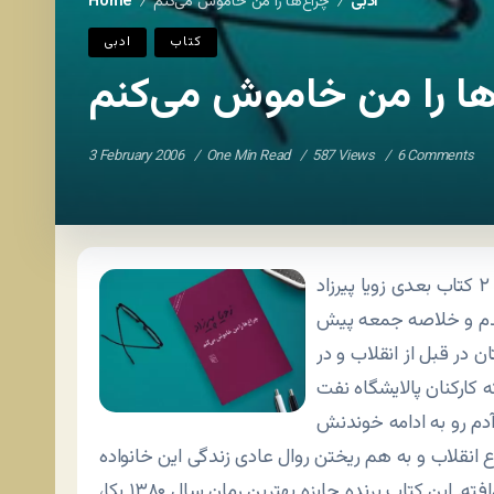
ادبی
چراغ‌ها را من خاموش می‌کنم
Home
/
/
کتاب
ادبی
ها را من خاموش می‌کنم
3 February 2006
One Min Read
587 Views
6 Comments
» رو به همراه ۲ کتاب بعدی زویا پیرزاد
یدم و خلاصه جمعه پیش
 در قبل از انقلاب و در
ه کارکنان پالایشگاه نفت
دم رو به ادامه خوندنش
 انقلاب و به هم ریختن روال عادی زندگی این خانواده
و شخصیت‌های داستان بودم. اتفاقی که خوشبختانه نمی‌افته. این کتاب برنده جایزه بهترین رمان سال ۱۳۸۰ پکا،