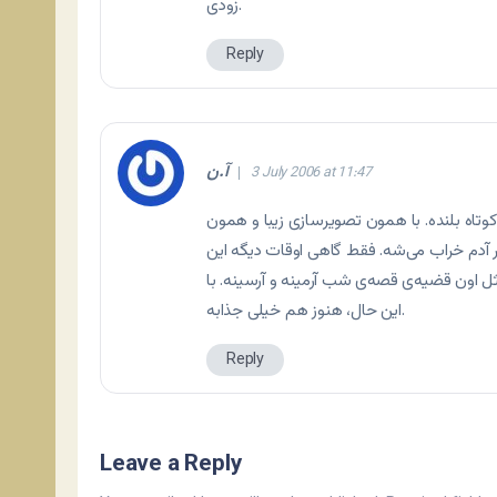
زودی.
Reply
آ.ن
3 July 2006 at 11:47
وتاه بلنده. با همون تصویرسازی زیبا و همون
ر آدم خراب می‌شه. فقط گاهی اوقات دیگه این
مثل اون قضیه‌ی قصه‌ی شب آرمینه و آرسینه. با
این حال، هنوز هم خیلی جذابه.
Reply
Leave a Reply