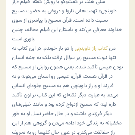
سنى هند، در گفت‌و‌گو با رویترز گفته: فیلم «راز
داوینچى» تهمت‌هاىی ناروا و دروغى به حضرت مسیح
نسبت داده است. قرآن مسیح را پیامبرى از سوى
خداوند معرفى مى‌کند و داستان این فیلم مخالف چنین
باورى است.
من
کتاب راز داوینچی
را دو بار خوندم. در این کتاب نه
تنها نبوت مسیح زیر سؤال نرفته بلکه به جنبه انسان
بودن عیسی تأکید شده. یعنی همون روایتی از مسیح که
در قرآن هست. قرآن، عیسی رو انسان می‌دونه و نه
فرزند او و راز داوینچی هم به مسیح جلوه‌ای انسانی
می‌ده. به عبارت دیگر نکته‌ای که این کتاب بر اون تأکید
داره اینه که مسیح ازدواج کرده بود و مانند خیلی‌های
دیگر فرزندی داشته و در حال حاضر نسل او به طور
مخفیانه به زندگی خود ادامه می‌دن و گروهی هم از این
راز حفاظت می‌کنن. در عین حال کلیسا رو به تحریف