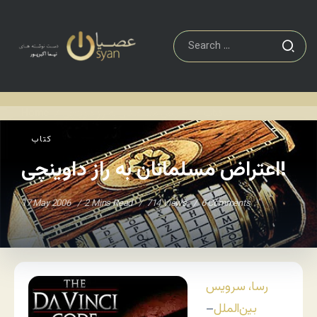
اعتراض مسلمانان به راز داوینچی!
کتاب
Home
/
/
کتاب
اعتراض مسلمانان به راز داوینچی!
17 May 2006
2 Mins Read
714 Views
6 Comments
رسا، سرویس
بین‌الملل
–