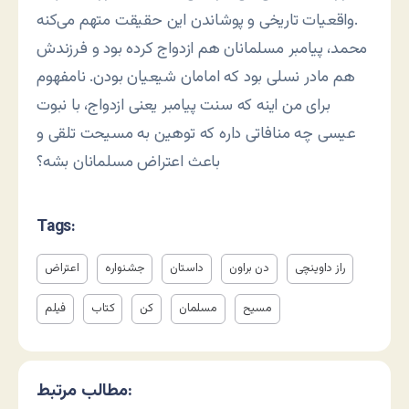
واقعیات تاریخی و پوشاندن این حقیقت متهم می‌کنه.
محمد، پیامبر مسلمانان هم ازدواج کرده بود و فرزندش
هم مادر نسلی بود که امامان شیعیان بودن. نامفهوم
برای من اینه که سنت پیامبر یعنی ازدواج، با نبوت
عیسی چه منافاتی داره که توهین به مسیحت تلقی و
باعث اعتراض مسلمانان بشه؟
Tags:
راز داوینچی
دن براون
داستان
جشنواره
اعتراض
مسیح
مسلمان
کن
کتاب
فیلم
مطالب مرتبط: