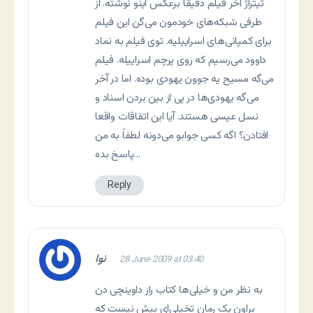
تیتراژ آخر فیلم دقیقاً برعکس اینو نوشته. از
طرفی شبکه‌های خودمون می‌گن این فیلم
برای کمپانی‌های اسراییلیه. توی فیلم به نماد
داوود می‌رسیم که روی پرچم اسراییله. فیلم
می‌گه مسیح یه جوون یهودی بوده. اما در آخر
می‌گه یهودی‌ها در پی از بین بردن اسناد و
نسل عیسی هستند. آیا این اتفاقات واقعا
افتادن؟ اگه کسی جوابو می‌دونه لطفاً به من
پاسخ بده…
Reply
نوا
28 June 2009 at 03:40
به نظر من و خیلی‌ها کتاب راز داوینچی دن
براون یک رمان تخیلی‌ای بیش نیست که