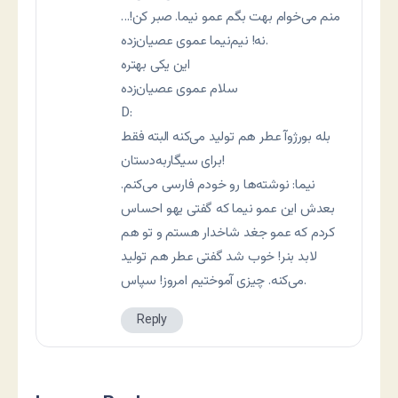
منم می‌خوام بهت بگم عمو نيما. صبر کن!…
نه! نيم‌نيما عموی عصيان‌زده.
این يکی بهتره
سلام عموی عصيان‌زده
D:
بله بورژوآ عطر هم توليد می‌کنه البته فقط
برای سيگاربه‌دستان!
نيما: نوشته‌ها رو خودم فارسی می‌کنم.
بعدش اين عمو نيما که گفتی يهو احساس
کردم که عمو جغد شاخدار هستم و تو هم
لابد بنر! خوب شد گفتی عطر هم توليد
می‌کنه. چيزی آموختيم امروز! سپاس.
Reply