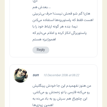
:دی
بعدش هم….
هان!‌ گم شو فحش نيست! ‌حرف بی‌تربيتی
هست فقط که پاستوريزه‌ها استفاده می‌کنن!
نيما: بنده هر گونه ارتباط خود را با
پاستوريزگی انکار کرده و اعلام می‌دارم که
هموژنيزه هستم!
Reply
sun
10 December 2006 at 08:22
من هنوز نفهميدم اين جا خودش پينگليش
رو می‌کنه فارسی يا تو زحمتش رو می‌کشی.
اين چلچراغ هم سرش رو به باد می‌ده به
همين زودی‌ها!