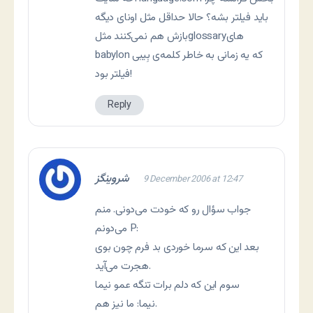
بايد فيلتر بشه؟ حالا حداقل مثل اونای ديگه
بازش هم نمی‌کنند مثلglossaryهای
babylon که يه زمانی به خاطر کلمه‌ی بِیبی
فيلتر بود!
Reply
شروینگز
9 December 2006 at 12:47
جواب سؤال رو که خودت می‌دونی. منم
می‌دونم P:
بعد این که سرما خوردی بد فرم چون بوی
هجرت می‌آید.
سوم این که دلم برات تنگه عمو نیما
نيما: ما نيز هم.