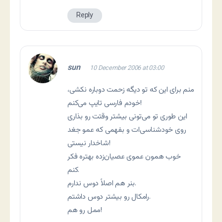
Reply
sun
10 December 2006 at 03:00
منم برای اين که تو ديگه زحمت دوباره نکشی،
خودم فارسی تايپ می‌کنم!
اين طوری تو می‌تونی بيشتر وقتت رو بذاری
روی خودشناسی‌ات و بفهمی که عمو جغد
شاخدار نيستی!
خوب همون عموی عصيان‌زده بهتره فکر
کنم.
بنر هم اصلاً دوس ندارم.
رامکال رو بيشتر دوس داشتم.
ممل رو هم!