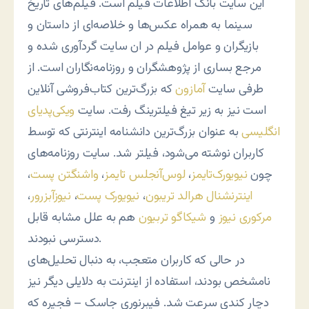
این سایت بانک اطلاعات فیلم است. فیلم‌های تاریخ
سینما به همراه عکس‌ها و خلاصه‌ای از داستان و
بازیگران و عوامل فیلم در ان سایت گردآوری شده و
مرجع بساری از پژوهشگران و روزنامه‌نگاران است. از
طرفی سایت
آمازون
که بزرگ‌ترین کتاب‌فروشی آنلاین
است نیز به زیر تیغ فیلترینگ رفت. سایت
ویکی‌پدیای
انگلیسی
به عنوان بزرگ‌ترین دانشنامه اینترنتی که توسط
کاربران نوشته می‌شود، فیلتر شد. سایت روزنامه‌های
چون
نیویورک‌تایمز
،
لوس‌آنجلس تایمز
،
واشنگتن پست
،
اینترنشنال هرالد تریبون
،
نیویورک پست
،
نیوزآبزرور
،
مرکوری نیوز
و
شیکاگو تربیون
هم به علل مشابه قابل
دسترسی نبودند.
در حالی که کاربران متعجب، به دنبال تحلیل‌های
نامشخص بودند، استفاده از اینترنت به دلایلی دیگر نیز
دچار کندی سرعت شد. فیبرنوری جاسک – فجیره که