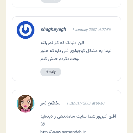
shaghayegh
1 January 2007 at 07:36
اين دنبالک که کار نمی‌کنه!
نيما: يه مشکل کوچولوی فنی داره که هنوز
وقت نکردم حلش کنم.
Reply
سلطان بانو
1 January 2007 at 09:07
آقای اکبرپور شما سایت ساماندهی را دیده‌اید
🙁
http://www.samandehi.ir