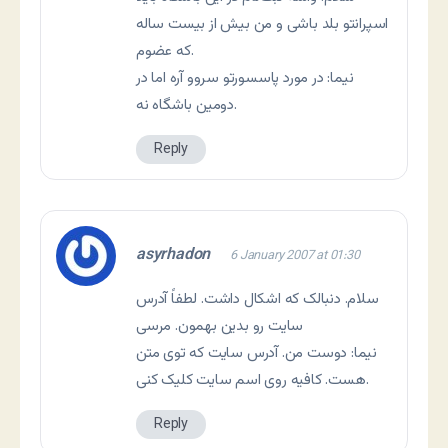
اسپرانتو بلد باشی و من بيش از بيست ساله
که عضوم.
نيما: در مورد پاسسورتو سروو آره اما در
دومين باشگاه نه.
Reply
asyrhadon
6 January 2007 at 01:30
سلام. دنبالک که اشکال داشت. لطفاً آدرس
سايت رو بدين بهمون. مرسی
نيما: دوست من. آدرس سايت که توی متن
هست. کافيه روی اسم سايت کليک کنی.
Reply