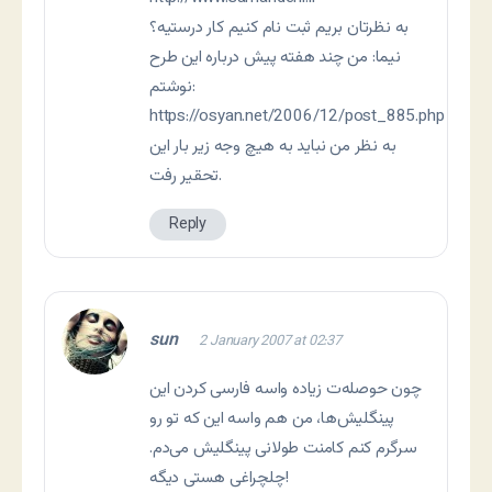
به نظرتان بریم ثبت نام کنیم کار درستیه؟
نيما: من چند هفته پيش درباره اين طرح
نوشتم:
https://osyan.net/2006/12/post_885.php
به نظر من نبايد به هيچ وجه زير بار اين
تحقير رفت.
Reply
sun
2 January 2007 at 02:37
چون حوصله‌ت زياده واسه فارسی کردن اين
پينگليش‌ها، من هم واسه این که تو رو
سرگرم کنم کامنت طولانی پينگليش می‌دم.
چلچراغی هستی ديگه!