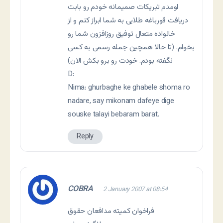
اومدم تبريکات صميمانه خودم رو بابت
دريافت قورباغه طلايی به شما ابراز کنم و از
خانواده متعال توفيق روزافزون شما رو
بخوام. (تا حالا همچين جمله رسمی به کسی
نگفته بودم. خودت رو برو بکش الان)
D:
Nima: ghurbaghe ke ghabele shoma ro
nadare, say mikonam dafeye dige
souske talayi bebaram barat.
Reply
COBRA
2 January 2007 at 08:54
فراخوان کميته مدافعان حقوق