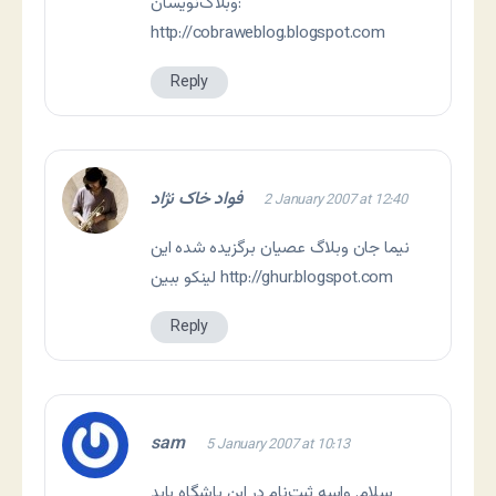
وبلاگ‌نويسان:
http://cobraweblog.blogspot.com
Reply
فواد خاک نژاد
2 January 2007 at 12:40
نیما جان وبلاگ عصیان برگزیده شده این
http://ghur.blogspot.com
لینکو ببین
Reply
sam
5 January 2007 at 10:13
سلام. واسه ثبت‌نام در اين باشگاه باید