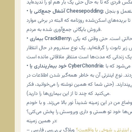
تمایل برای جمع‌آوری و بایگانی هر چیز به درد نخور و مستعمل و بنجل
آشغال جمع‌کنی یا Cheesepodding:
•
ا بریده‌های اسکن‌شده روزنامه که البته در برخی موارد
فروش بایگانی جمع‌آوری شده به مردم.
که عبارت از چک کردن ایمیل، آفلاین و اس ام اس در هر حالتی است. حتی وقتی که یکی
بیماری CrackBerry:
•
زیر تابوت را گرفته‌اید. یک نوع سندروم در حال انتظار
نوع سنتی این بیماری میان دانشجویان پزشکی مشاهده می‌شود که با
خود بیمارپنداری یا CyberChondria:
•
د. نوع اینترتی آن به خاطر همه‌گیر شدن اطلاعات در
پندارند. (حتی شما که همین نوشته را می‌خوانید، فکر
می‌کنید که چند تا از این بیماری‌ها را دارید).
اع من در این زمینه شدیداً نور بالا می‌زند. و با خودم
ض‌ها خود تو هستی و داری ویروسش را پخش می‌کنی؟
در همین زمینه:
 اینترنتی، شوخی یا واقعیت؟
وبلاگ بی‌بی‌سی فارسی
–