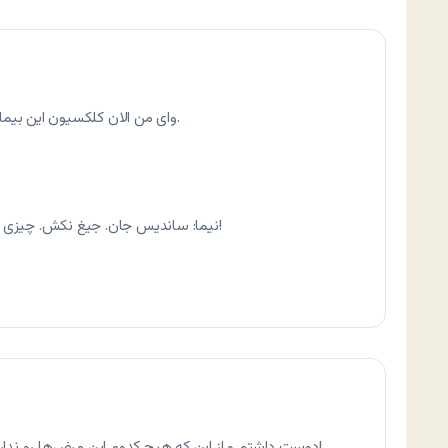
وای من الان کلکسیون این بیماری‌ها هستم. دارم می‌میرم. سرم، قرص، آمپول.
نیما: ساندیس جان. جیغ نکش. چیزی نیست. به جلال سعیدی می‌گم معالجه‌ت کنه!
دوست داشتم و از این که هیچ کدوم این مرض‌ها رو ندارم خوشحالم. اما یک مرضی دارم که این تو نبود!