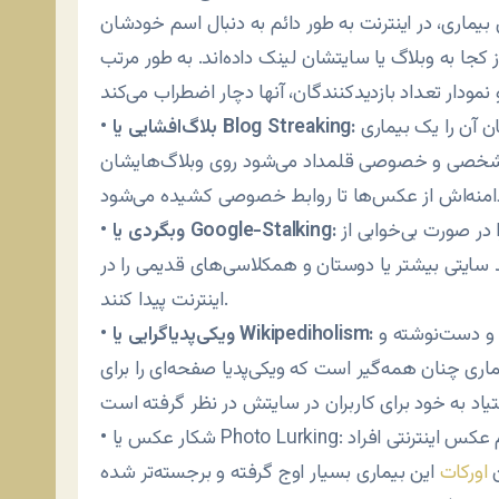
بیماری، در اینترنت به طور دائم به دنبال اسم خودشان
کجا به وبلاگ یا سایتشان لینک داده‌اند. به طور مرتب
خود افشاگری در وبلاگ مساله دیگری است که محققان آن را یک بیماری
بلاگ‌افشایی یا Blog Streaking:
•
ولاً شخصی و خصوصی قلمداد می‌شود روی وبلاگ‌هایشان
گوگل بازی مفرط در حد مرگ. همان بیماری که آدم‌ها را در صورت بی‌خوابی از
وبگردی یا Google-Stalking:
•
 سایتی بیشتر یا دوستان و همکلاسی‌های قدیمی را در
اینترنت پیدا کنند.
میل شدید به نوشتن و استخراج معلومات از مغز و کاغذ و دست‌نوشته و
ویکی‌پدیاگرایی یا Wikipediholism:
•
اری چنان همه‌گیر است که ویکی‌پدیا صفحه‌ای را برای
• شکار عکس یا Photo Lurking: در این بیماری فرد مبتلا علاقه شدیدی دارد تا آلبوم عکس اینترنتی افراد
ن
اورکات
این بیماری بسیار اوج گرفته و برجسته‌تر شده