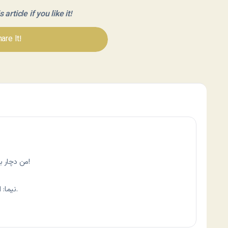
article if you like it!
are It!
من دچار بلاگ‌افشایی و وبگردی و عکس‌افشایی… هستم!
نیما: ایکس که نگرفتی ننه. هنوز وقت مردنت نیست.