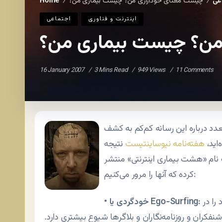
عی
Home
/
/
اينترنت و فناوری
اجتماعی
16 January 2007
3 Mins Read
949 Views
11 Comments
دد درباره این رسانه کم‌کم به کشف
اید،
هفته‌نامه نیوساینتیست
نتیجه
نام «هشت بیماری اینترنتی» منتشر
کرده که آنها را مرور می‌کنیم:
نوعی بیماری که مبتلایان به آن، به طور مرتب، نام خود را در
خودگردی یا Ego-Surfing:
•
نفکران و روزنامه‌نگاران و بلاگرها شیوع بیشتری دارد.