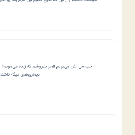
خب من الان می‌تونم فخر بفروشم که زنده می‌مونم!! و ب
بیماری‌های دیگه داشته باشم!! ولی مهم اینه که تو این لیست نیست).