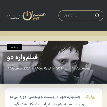
وبلاگ
فیلم‌واره دو
Home
/
/
وبلاگ
فیلم‌واره دو
12 February 2007
7 Mins Read
695 Views
6 Comments
زیگزاگ
– جشنواره فجر در بیست و پنجمین دوره نیز به
روال هر ساله، هرچه به پایان نزدیکتر شد، گرمای