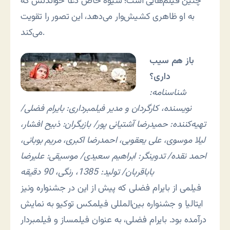
چنین فیلم‌هایی است؛ شیوه خاص دعا خواندنش که
به او ظاهری کشیش‌وار می‌دهد، این تصور را تقویت
می‌کند.
باز هم سیب
داری؟
شناسنامه:
نویسنده، کارگردان و مدیر فیلمبرداری: بایرام فضلی/
تهیه‌کننده: حمیدرضا آشتیانی پور/ بازیگران: ذبیح افشار،
لیلا موسوی، علی یعقوبی، احمدرضا اکبری، مریم بوبانی،
احمد نقده/ تدوینگر: ابراهیم سعیدی/ موسیقی: علیرضا
باباقربان/ تولید: 1385، رنگی، 90 دقیقه
فیلمی از بایرام فضلی که پیش از این در جشنواره ونیز
ایتالیا و جشنواره بین‌المللی فیلمکس توکیو به نمایش
درآمده بود. بایرام فضلی، به عنوان فیلمساز و فیلمبردار