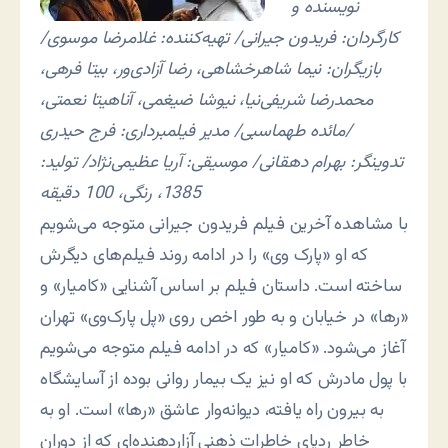
نویسنده و
کارگردان: فریدون جیرانی/ تهیه‌کننده: غلامرضا موسوی/
بازیگران: نیما شاهرخشاهی، رضا آزادی‌ور، بیتا فرهی،
محمدرضا شریفی‌نیا، نیوشا ضیغمی، آناهیتا نعمتی،
مائده طهماسبی/ مدیر فیلمبرداری: فرج حیدری/
تدوینگر: بهرام دهقانی/ موسیقی: آریا عظیمی‌نژاد/ تولید:
1385، رنگی، 100 دقیقه
با مشاهده آخرین فیلم فریدون جیرانی متوجه می‌شویم
که او «پارک وی» را در ادامه روند فیلم‌های دیگرش
ساخته است. داستان فیلم بر اساس آشنایی «کامیار» و
«رها» در خیابان و به طور اخص روی «پل پارک‌وی» تهران
آغاز می‌شود. «کامیار» که در ادامه فیلم متوجه می‌شویم
با پول مادرش که او نیز یک بیمار روانی بوده از آسایشگاه
به بیرون راه یافته، دیوانه‌وار عاشق «رها» است. او به
خاطر ردپای خاطرات ذهنی آزاردهنده‌ای که از دوران