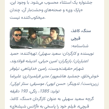
جشنواره یک استثناء محسوب می‌شود. با وجود این،
«پارک وی» و صحنه‌های وحشت‌بار آن، چندان
میخکوب‌کننده نیست.
سنگ، کاغذ،
قیچی
شناسنامه:
نویسنده و کارگردان: سعید سهیلی/ تهیه‌کننده: حمید
اعتباریان/ بازیگران: امین حیایی، اندیشه فولادوند،
شهرام حقیقت‌دوست، رامین خداپناهی، نیلوفر
خوش‌خلق، جمشید هاشم‌پور/ مدیر فیلمبرداری: علیرضا
زرین‌دست/ تدوینگر: حسن ایوبی/ موسیقی: ستار اورکی/
تولید: 1385، رنگی، 193 دقیقه
گرچه سعید سهیلی به عنوان کارگردان «سنگ، کاغذ،
قیچی»، فیلم خود را پاسخی به «آژانس شیشه‌ای»