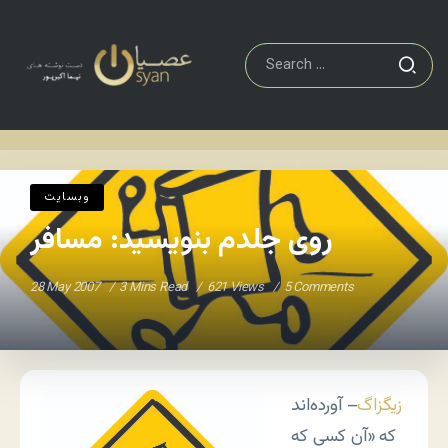
وبسایت
روی جلدم بنویسید: مسافر
Home
/
/
وبسایت
روی جلدم بنویسید: مسافر
28 May 2007
3 Mins Read
621 Views
5 Comments
زیگزاگ
– آورده‌اند
که «آن کسی که