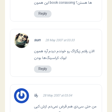
این همون book corssoing ها هستن؟
Reply
sun
28 May 2007 at 03:33
الان رفتم زیگزاگ رو خوندم دیدم آره همون
بوک کراسینگ‌ها بودن!
Reply
رفا
28 May 2007 at 03:54
من حتی سی‌دی هم قرض نمی‌دم. ازش کپی