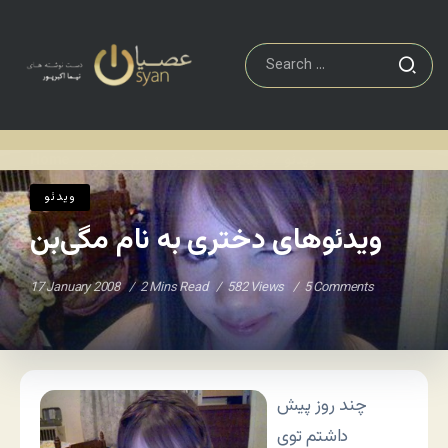
ویدئو
ویدئوهای دختری به نام مگی‌بن
Home
/
/
ویدئو
ویدئوهای دختری به نام مگی‌بن
17 January 2008
2 Mins Read
582 Views
5 Comments
چند روز پیش
داشتم توی