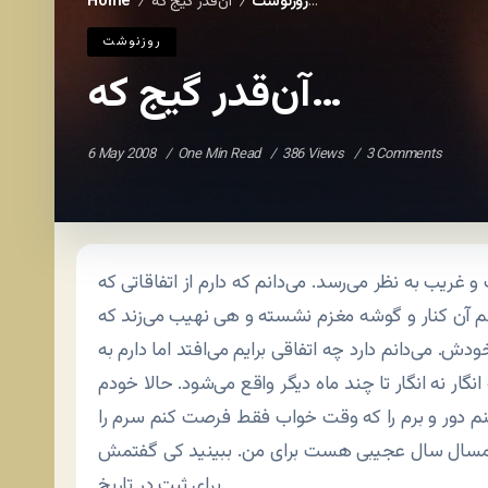
آن‌قدر گیج که…
روزنوشت
Home
/
/
روزنوشت
آن‌قدر گیج که…
6 May 2008
One Min Read
386 Views
3 Comments
ب به نظر می‌رسد. می‌دانم که دارم از اتفاقاتی که
م آن کنار و گوشه مغزم نشسته و هی نهیب می‌زند که
. می‌دانم دارد چه اتفاقی برایم می‌افتد اما دارم به
نگار نه انگار تا چند ماه دیگر واقع می‌شود. حالا خودم
‌کنم دور و برم را که وقت خواب فقط فرصت کنم سرم را
 امسال سال عجیبی هست برای من. ببینید کی گفتمش
برای ثبت در تاریخ.