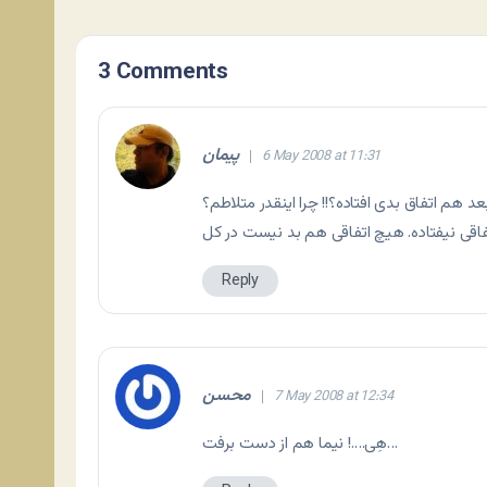
3 Comments
پیمان
6 May 2008 at 11:31
د هم اتفاق بدی افتاده؟!! چرا اینقدر متلاطم؟
Reply
محسن
7 May 2008 at 12:34
هِی….! نیما هم از دست برفت…