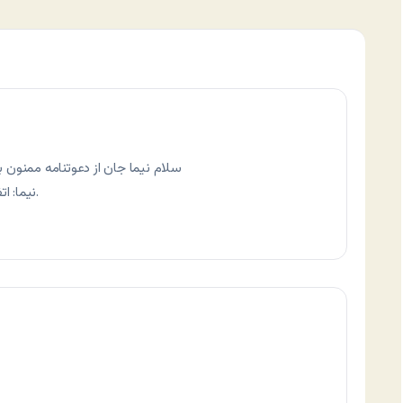
سلام نیما جان از دعوتنامه ممنون بع
نیما: اتفاقی نیفتاده. هیچ اتفاقی هم بد نیست در کل.