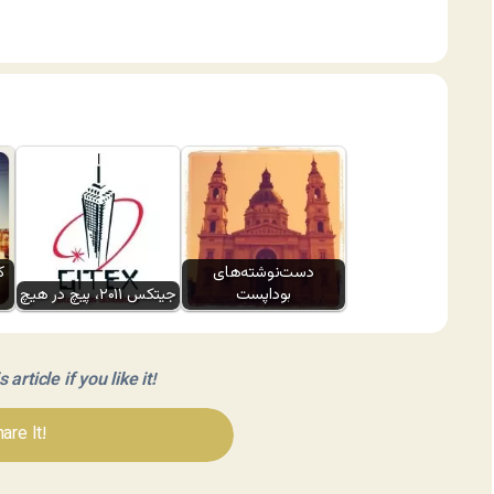
دست‌نوشته‌های
ک
بوداپست
جیتکس ۲۰۱۱، پیچ در هیچ
article if you like it!
are It!