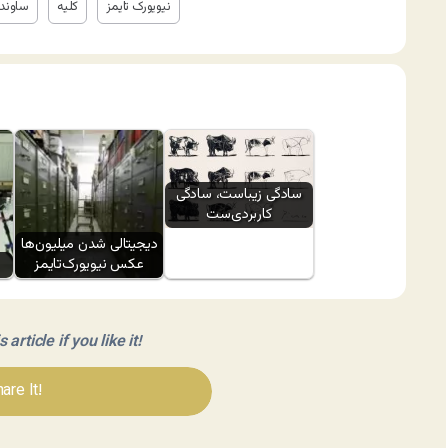
نیویورک تایمز
کلیه
ساوند 
سادگی زیباست، سادگی
کاربردی‌ست
دیجیتالی شدن میلیون‌ها
عکس نیویورک‌تایمز
article if you like it!
are It!