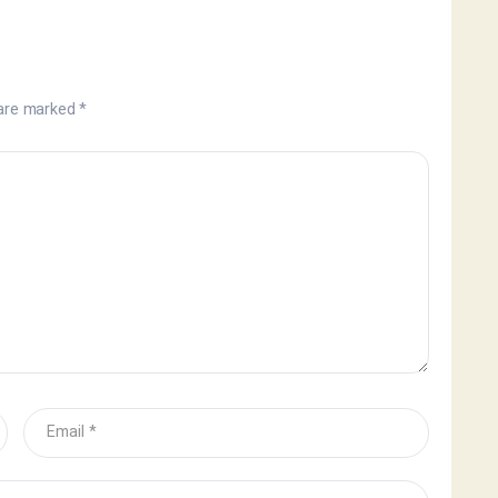
 are marked
*