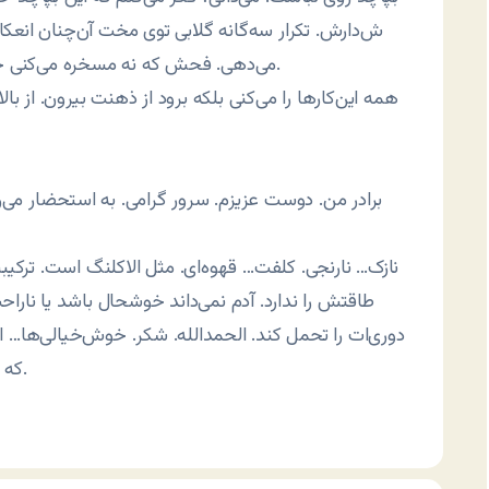
ش‌دارش. تکرار سه‌گانه گلابی توی مخت آن‌چنان انعک
می‌دهی. فحش که نه مسخره می‌کنی خودت را. آخرش هم مثل هلو باید باشد. راحت. خلاص.
همه این‌کارها را می‌کنی بلکه برود از ذهنت بیرون. از با
برادر من. دوست عزیزم. سرور گرامی. به استحضار می
نازک… نارنجی. کلفت… قهوه‌ای. مثل الاکلنگ است. ترکیبش 
طاقتش را ندارد. آدم نمی‌داند خوشحال باشد یا نار
دوری‌ات را تحمل کند. الحمدالله. شکر. خوش‌خیالی‌ها…
که نمی‌خواهد تحمل کند. خودخواهی که می‌خواهی بماند.