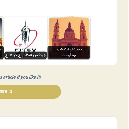
دست‌نوشته‌های
ک
بوداپست
جیتکس ۲۰۱۱، پیچ در هیچ
article if you like it!
are It!