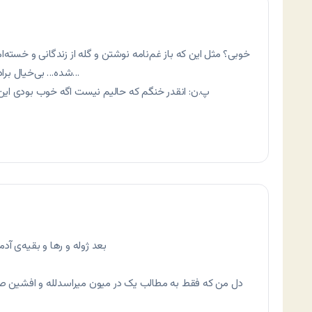
خوبی؟ مثل این که باز غم‌نامه نوشتن و گله از زندگانی و خسته‌
شده… بی‌خیال برادر، آدم نگرانت می‌شه میاد این چیزا رو می‌خونه…
پ.ن: انقدر خنگم که حالیم نیست اگه خوب بودی این چی
بعد ژوله و رها و بقیه‌ی
دل من که فقط به مطالب یک در میون میراسدلله و افشین 