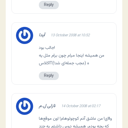
Reply
آیدا
13 October 2008 at 10:52
جالب بود!
من همیشه اینجا میام چون برام مثل یه
کلاسITه (عجب جمله‌ای شد!)
Reply
نازلی ل.م
14 October 2008 at 02:17
وااای! من عاشق آدم کوچولوهام! اون موقع‌ها
که بچه بودم، همیشه دوس داشتم یه چند