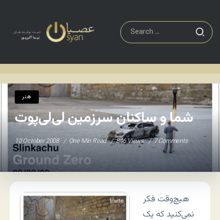
هنر
شما و ساکنان سرزمین لی‌لی‌پوت
Home
/
/
هنر
شما و ساکنان سرزمین لی‌لی‌پوت
10 October 2008
One Min Read
846 Views
7 Comments
هیچ‌وقت فکر
نمی‌کنید که یک