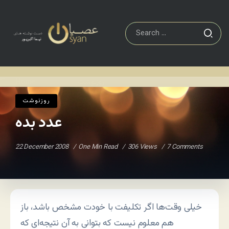
روزنوشت
عدد بده
Home
/
/
روزنوشت
عدد بده
22 December 2008
One Min Read
306 Views
7 Comments
خیلی وقت‌ها اگر تکلیفت با خودت مشخص باشد، باز
هم معلوم نیست که بتوانی به آن نتیجه‌ای که