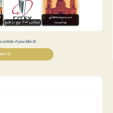
دست‌نوشته‌های
ک
بوداپست
جیتکس ۲۰۱۱، پیچ در هیچ
article if you like it!
are It!