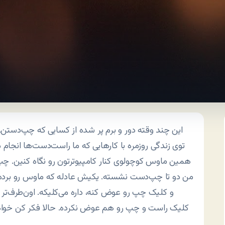
این چند وقته دور و برم پر شده از کسایی که چپ‌دست
توی زندگی روزمره با کارهایی که ما راست‌دست‌ها انجام 
همین ماوس کوچولوی کنار کامپیوترتون رو نگاه کنین. چ
من دو تا چپ‌دست نشسته. یکیش عادله که ماوس رو برد
و کلیک چپ رو عوض کنه، داره می‌کلیکه. اون‌طرف‌
کلیک راست و چپ رو هم عوض نکرده. حالا فکر کن خواه