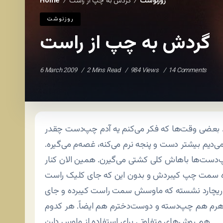
روزنوشت
گردش به چپ از راست
Home
/
/
روزنوشت
گردش به چپ از راست
6 March 2009
2 Mins Read
984 Views
14 Comments
ن. بعضی وقت‌ها که فکر می‌کنم یه آدم چپ‌دست چقدر
می‌دیم بیشتر دست و پنجه نرم می‌کنه، غصه‌م می‌گیره.
پ‌دست‌ها باهاش کلی کشتی می‌گیرن. همین الان کنار
ه سمت چپ کیبردش و بدون این که جای کلیک راست
تر ریچارد نشسته که ماوسش سمت راست کیبرده و جای
رم هم چپ‌دسته و دوست‌دخترم هم ایضاً. هر کدوم
هم روش‌های متفاوتی برای استفاده از ماوس دارن.