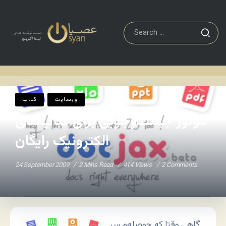
کتاب
موتور جست‌وجویی برای کتاب‌های الکترونیک رایگان
Home
/
/
وبسایت
کتاب
موتور جست‌وجویی برای کتاب‌های
الکترونیک رایگان
24 September 2009
2 Mins Read
414 Views
2 Comments
گاهی وقتا که حوصله‌م سر