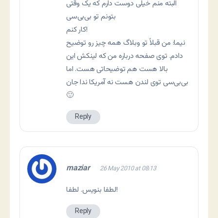
البته منم خیلی دوست دارم که یک وقتی
بتونم تو بی‌بی‌سی
کار کنم!
نیما: من قبلاً تو وبلاگ همه چیز رو توضیح
دادم. توی صفحه درباره من که لینکش این
بالا هست هم توضیحاتی هست. اما
بی‌بی‌سی توی لندن هست نه آمریکا ندا جان
🙂
Reply
maziar
26 May 2010 at 08:13
لطفا بنویس. لطفا!
Reply