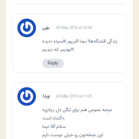
بهی
20 May 2010 at 10:44
زندگی قشنگه‌ها! نیما اکبرپور افسرده ندیده
بودیم، که دیدیم!!!
Reply
ویدا
20 May 2010 at 11:31
«عرصه عمومی هم برای تنگی دل، زیادی
گشاد است».
سلام آقا نیما
این جمله‌تون رو خیلی دوست دارم.