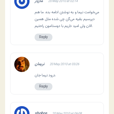
مازیار
20 May 2010 at 02:14
می‌خوامت نیما و به نوشتن ادامه بده. ما هم
دپرسیم بقیه می‌گن چی شده مثل همین
الان ولی امید داریم با دوستامون راحتیم.
Reply
نریمان
20 May 2010 at 03:26
درود نیما جان.
Reply
shohre
20 May 2010 at 06:08