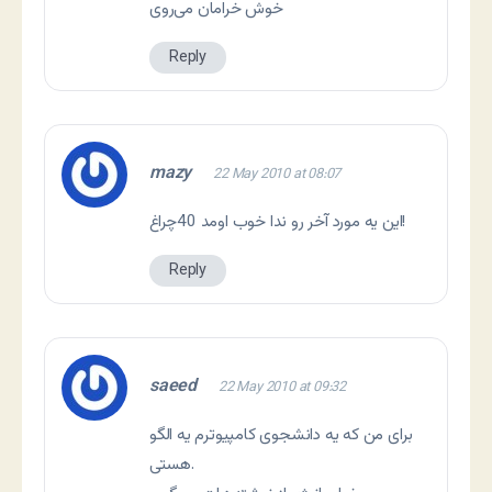
خوش خرامان می‌روی
Reply
mazy
22 May 2010 at 08:07
این یه مورد آخر رو ندا خوب اومد 40چراغ!
Reply
saeed
22 May 2010 at 09:32
برای من که یه دانشجوی کامپیوترم یه الگو
هستی.