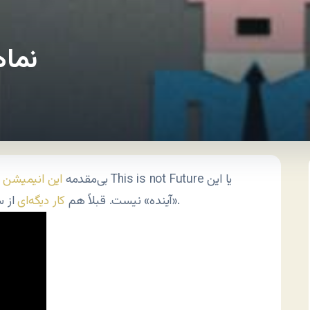
نماه
بی‌مقدمه
این انیمیشن
ر
از سازنده این کلیپ یعنی ند ونلاک رو براتون گذاشته بودم.
«آینده» نیست. قبلاً هم
کار دیگه‌ای