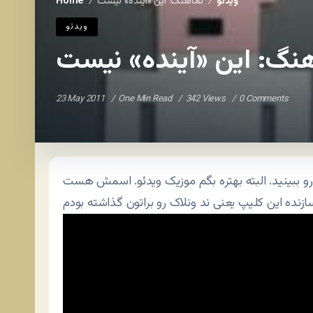
ویدئو
نماهنگ: این «آینده» نیست
Home
/
/
ویدئو
نگ: این «آینده» نیست
23 May 2011
One Min Read
342 Views
0 Comments
و ببینید. البته بهتره بگم موزیک ویدئو. اسمش هست This is not Future یا این