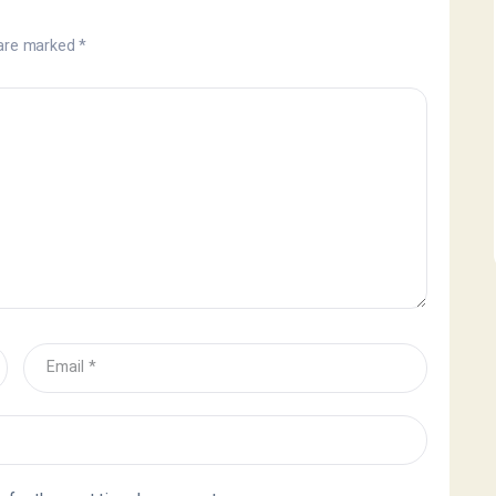
 are marked
*