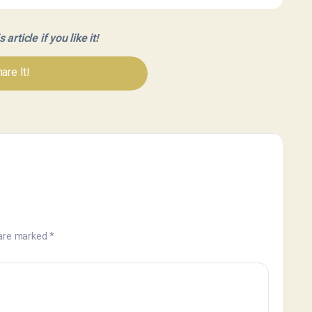
article if you like it!
are It!
 are marked
*