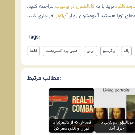
وندکلاود
برید یا به
کانالشون در یوتیوب
مراجعه کنید.
‌های نوپا هستید آلبومشون رو از
آی‌تونز
Tags:
راک
پراگرسیو
ایرانی
امپتی یارد اکسپریمنت
آناتما
مطالب مرتبط:
مونالیزای داوینچی به
قصه‌ای که از کالیفرنیا به
حرف آمد
تهران و لندن سفر کرد