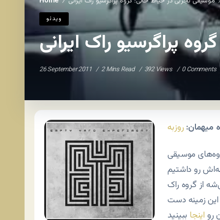
موسیقی تجربی در حیاط خالی؛ گروه پراگرسیو راک ایرانی
Home
/
ویدئو
وه پراگرسیو راک ایرانی
26 September 2011
2 Mins Read
392 Views
0 Comments
 میهمان:
روزبه
وه‌های موسیقی
به‌اش رو داشتیم
‌شه از گروه راک
 این زمینه دست
ن رو
اینجا