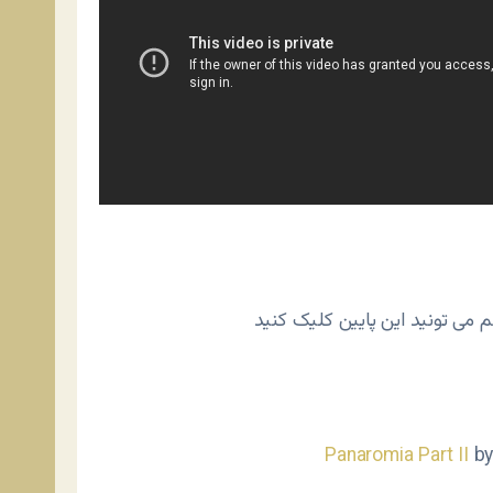
Panaromia Part II
b