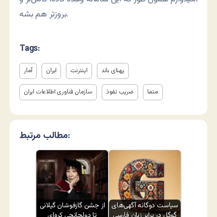
بروزتر هم بشه.
Tags:
پهنای باند
اینترنت
ایران
آمار
متما
ضریب نفوذ
سازمان فناوری اطلاعات ایران
مطالب مرتبط:
سیاست دوگانه آگهی‌های
از جشن گازفوشان گیلانی
گوگل در برابر زبان فارسی
تا دولجانچی کره‌ای