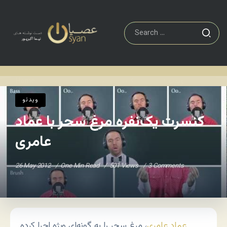
ویدئو
کنسرت یک‌نفره مرغ سحر با عماد عامری
Home
/
/
ویدئو
کنسرت یک‌نفره مرغ سحر با عماد
عامری
26 May 2012
One Min Read
501 Views
3 Comments
عماد عامری
، مرغ سحر را به گونه‌ای ویژه اجرا کرده