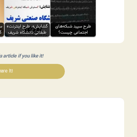
طرح سپید شبکه‌های
«گشایش»، طرح اینترنت
سی
اجتماعی چیست؟
طبقاتی دانشگاه شریف
گ
article if you like it!
are It!