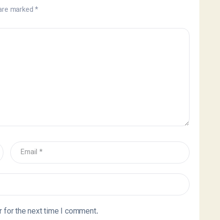
 are marked
*
 for the next time I comment.