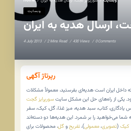
وبسایت
سورپرایز گجت، ارسال هدیه به ایران
Home
/
/
وبسایت
ت، ارسال هدیه به ایران
4 July 2013
2 Mins Read
430 Views
0 Comments
رپرتاژ آگهی
که داخل ایران است هدیه‌ای بفرستید، معمولاً مشکلات
د. یکی از راه‌های حل این مشکل سایت
سورپرایز گجت
 یادگاری، کتاب، سبد هدیه، میز غذا، گل، کیک، سفر
کیک
(
تصویری
،
معمولی
)،
تفریح
و
گل
، محصولات برای