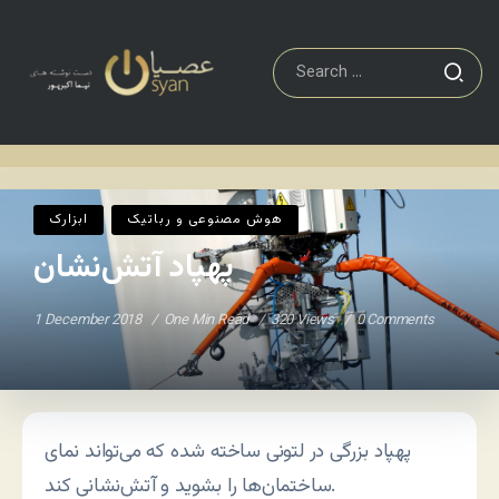
ابزارک
پهپاد آتش‌نشان
Home
/
/
هوش مصنوعی و رباتیک
ابزارک
پهپاد آتش‌نشان
1 December 2018
One Min Read
320 Views
0 Comments
پهپاد بزرگی در لتونی ساخته شده که می‌تواند نمای
ساختمان‌ها را بشوید و آتش‌نشانی کند.