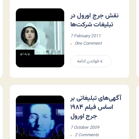
نقش جرج اورول در
تبلیغات شرکت‌ها
7 February 2011
One Comment
ویدئو
خواندن ادامه
آگهی‌های تبلیغاتی بر
اساس فیلم ۱۹۸۴
جرج اورول
7 October 2009
2 Comments