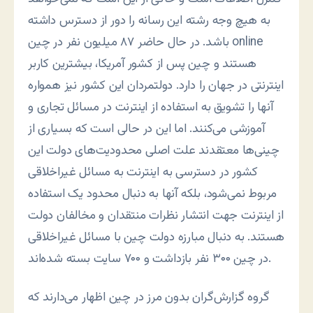
به هيچ وجه رشته اين رسانه را دور از دسترس داشته
باشد. در حال حاضر ۸۷ ميليون نفر در چين online
هستند و چين پس از کشور آمريکا، بيشترين کاربر
اينترنتى در جهان را دارد. دولتمردان اين کشور نيز همواره
آنها را تشويق به استفاده از اينترنت در مسائل تجارى و
آموزشى مى‌کنند. اما اين در حالى است که بسيارى از
چينى‌ها معتقدند علت اصلى محدوديت‌هاى دولت اين
کشور در دسترسى به اينترنت به مسائل غيراخلاقى
مربوط نمى‌شود، بلکه آنها به دنبال محدود يک استفاده
از اينترنت جهت انتشار نظرات منتقدان و مخالفان دولت
هستند. به دنبال مبارزه دولت چين با مسائل غيراخلاقى
در چين ۳۰۰ نفر بازداشت و ۷۰۰ سايت بسته شده‌اند.
گروه گزارش‌گران بدون مرز در چين اظهار می‌دارند که