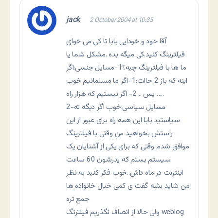
jack
2 October 2004 at 10:35
آقا خود و خودایی بابا تا کی می خوای
فيلترينگ کنید.کی میگه بده .مشکل شما یا
ما ها با فیلترینگ چیه؟1-مسایل جنسی:اگر
اینه که باز 2 حالت:1-اگر ما مسلمانیم خوب
پس .. 2- اگر نیستیم که هزار راه …..
2-مسایل سیاسی:خوب اگر دیگه ته
سیاستید بابا این همه راه برای عبور از این
راستش بخواهید من وقتی با فیلترینگ
موافق شدم وقتی که برای یکی از آشنایان یک
سیستم بستم که پدرشون 60 ساعت
اینترنت در ماه داش..خوب فکر کنید به نظر
من شاید بشه گفت ی کمی خیال خانواده ها
جمع تره
ولی حالا از انصاف نگذریم فیلترنگ weblog