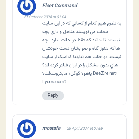
Fleet Command
21 October 2004 at 01:04
به نظرم هيچ کدام از کساني که در اين سايت
مطلب مي نويسند متاهل و داري بچه
نيستند تا بدانند که فقط دو حالت ندارد. بچه
ها که هنوز گناه و صوابشان دست خودشان
نيست، دو حالت هم ندارند! کداميک از سايت
هاي بدون مشکل را در ايران فيلتر کرده اند؟
ياهو؟ گوگل؟ مايکروسافت؟ DeeZire.net؟
Lycos.com؟
Reply
mostafa
28 April 2007 at 07:09