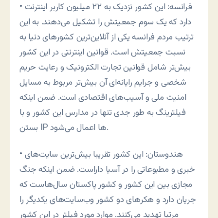
• فرانسه: اين کشور نزديک به ۲۲ ميليون کاربر اينترنت
دارد که يک سوم جمعيتش را تشکيل می‌دهند. به اين
ترتيب مردم فرانسه يکی از آنلاين‌ترين کشورهای دنيا به
نسبت جمعيتش است. قوانين اينترنتی در اين کشور
بیش‌تر شامل قوانين تجارت الکترونيک و رعايت حريم
شخصی و جرايم رايانه‌ای آن بیش‌تر مربوط به مسايل
امنيت ملی و آسیب‌های اقتصادی است. ضمن اينکه
فيلترينگ به طور جدی تنها در مدارس اين کشور و با
بستن IP ها اعمال می‌شود.
• هندوستان: اين کشور تقريبا بیش‌ترين سايت‌های
خبری و مطبوعاتی را در آسيا داراست. ضمن اينکه جنگ
مجازی بين اين کشور و کشور پاکستان سال‌هاست که
جريان دارد و هکرهای دو کشور وب‌سايت‌های يکديگر را
مرتبا تهديد می‌کنند. موارد مورد فيلتر در اين کشور