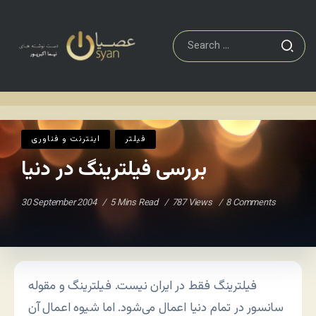
اينترنت و فناوری
بررسی فیلترینگ در دنیا
Home
/
/
فيلتر
اينترنت و فناوری
بررسی فیلترینگ در دنیا
30 September 2004
5 Mins Read
787 Views
8 Comments
فيلترينگ فقط در ايران نيست. فيلترينگ و مقوله
سانسور در تمام دنيا اعمال می‌شود. اما شيوه اعمال آن