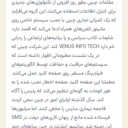
مقامات چينی بطور روز افزونی از تکنولوژی‌های جديدی
برای کنترل اطلاعات استفاده می‌کنند، اين گروه می‌افزايد
که يک کمپانی تجاری چينی با نصب سيستم خاصی روی
مانيتور تلفن‌های همراه ادعا می‌کند که قصد دارد،
شايعات کاذب سياسی و يا بيانيه‌های ارتجاعی را رديابی
کند. اين شرکت چينی که VENUS INFO TECH نام دارد
در يک نشست مطبوعاتی اظهار داشته است که
سيستم‌های مراقبت و حفاظت توسط الگوريتم‌های
فيلترينگ مستقر روی صفحه کليد عمل می‌کنند.
مطمئنا اين صفحه کليد، صفحه اخطار نصب شده را به
طور اتومات به گونه‌ای تنظيم می‌کند که پليس را آگاه
کند. سال گذشته اوليای امور در چين سعی کردند
فاجعه بيماری سارس را مخفی کنند، اما ميليون‌ها
SMS فرستاده شده مانع از پنهان کاری‌های دولت در
اين زمينه شد. سانسور اينترنت در چين سابقه‌ای چند