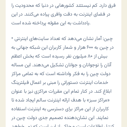
فرق دارد. کم نيستتند کشورهايی در دنيا که محدوديت را
در فضای اينترنت به دقت وافری پياده می‌کنند. در اين
يادداشت به اين مقوله پرداخته شده است.
• چين: آمار نشان مى‌دهد که تعداد سايت‌هاى اينترنتى
در چين به ۶۰۰ هزار و شمار کاربران اين شبکه جهانى به
بيش از ۸۰ ميليون نفر رسيده است که بخش اعظم
آنان را نوجوانان و جوانان تشکيل مى‌دهند. اين مساله
دولت چين را به فکر واداشته است که به تمامی مراکز
خدمات اينترنت دستوراتی را مبنی بر اعمال فيلترينگ
ابلاغ کند. در کنار تمام اين مقررات مراکزی نيز با عنوان
«مراکز سبز» با هدف ارائه اينترنت سالم ايجاد شده تا
کاربران از اين مراکز برای دسترسی به اينترنت استفاده
نمايند. اين نشان‌دهنده تصميم جدی دولت چين در
کنترل اطلاعات است و حاکی از اين است که نمی‌خواهد