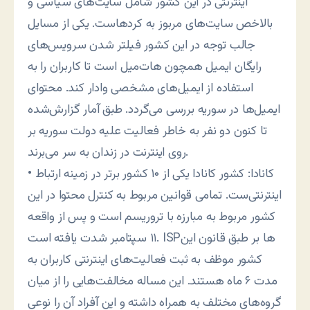
اينترنتی در اين کشور شامل سايت‌های سياسی و
بالاخص سايت‌های مربوز به کردهاست. يکی از مسايل
جالب توجه در اين کشور فيلتر شدن سرويس‌های
رايگان ايميل همچون هات‌ميل است تا کاربران را به
استفاده از ايميل‌های مشخصی وادار کند. محتوای
ايميل‌ها در سوريه بررسی می‌گردد. طبق آمار گزارش‌شده
تا کنون دو نفر به خاطر فعاليت عليه دولت سوريه بر
روی اينترنت در زندان به سر می‌برند.
• کانادا: کشور کانادا يکی از ۱۰ کشور برتر در زمينه ارتباط
اينترنتی‌ست. تمامی قوانين مربوط به کنترل محتوا در اين
کشور مربوط به مبارزه با تروريسم است و پس از واقعه
۱۱ سپتامبر شدت يافته است. ISPها بر طبق قانون اين
کشور موظف به ثبت فعاليت‌های اينترنتی کاربران به
مدت ۶ ماه هستند. اين مساله مخالفت‌هايی را از ميان
گروه‌های مختلف به همراه داشته و اين آفراد آن را نوعی