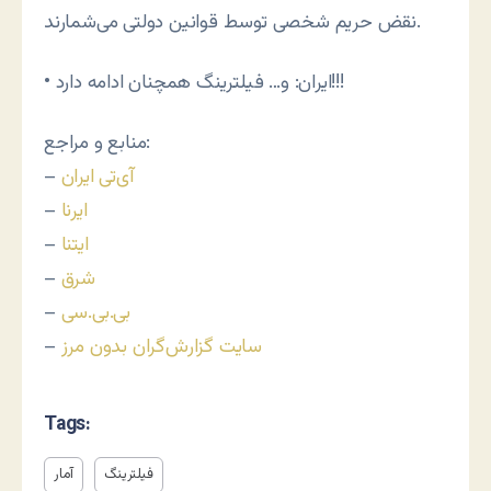
نقض حريم شخصی توسط قوانين دولتی می‌شمارند.
• ايران: و… فيلترينگ همچنان ادامه دارد!!!
منابع و مراجع:
آی‌تی ايران
–
ايرنا
–
ايتنا
–
شرق
–
بی.بی.سی
–
سايت گزارش‌گران بدون مرز
–
Tags:
فیلترینگ
آمار