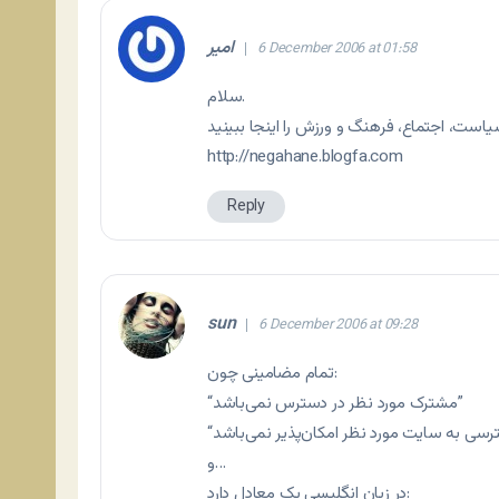
امير
6 December 2006 at 01:58
سلام.
http://negahane.blogfa.com
Reply
sun
6 December 2006 at 09:28
تمام مضامينی چون:
“مشترک مورد نظر در دسترس نمی‌باشد”
و…
در زبان انگليسی يک معادل دارد: