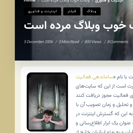
وبلاگ خوب وبلاگ مرده است!
اينترنت و فناوری
Home
/
/
وبلاگ
فيلتر
اينترنت و فناوری
5 December 2006
3 Mins Read
800 Views
8 Comments
 با نام «
ساماندهی فعالیت
رت است از این که سایت‌های
و تحلیل و زمان تصویب آن با
به این که گسترش اینترنت در
نوان یک ابزار اطلاع‌رسانی و
 به ویژه ایرانیان خارج از