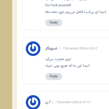
Go fuck yourself
نيما: ای بی‌ادب! فلفل می‌ريزم توی دهنت‌ها!
Reply
شروینگز
7 December 2006 at 05:12
بوی هجرت می‌آید!
نيما: اين جا که هيچ بويی نمياد!
Reply
آ.ن
7 December 2006 at 07:13