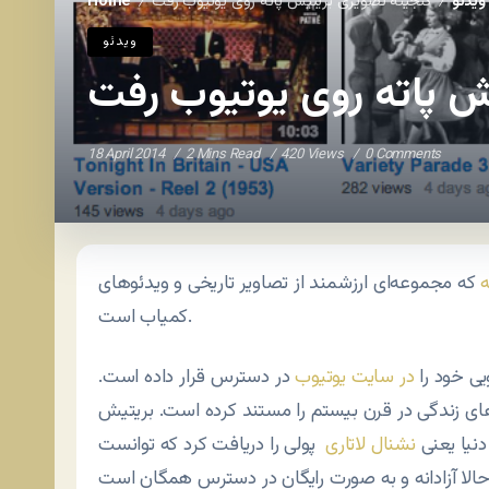
ویدئو
گنجینه تصویری بریتیش پاته روی یوتیوب رفت
Home
/
/
ویدئو
ش پاته روی یوتیوب رفت
18 April 2014
2 Mins Read
420 Views
0 Comments
ه
که مجموعه‌ای ارزشمند از تصاویر تاریخی و ویدئوهای
کمیاب است.
در سایت یوتیوب
در دسترس قرار داده است.
ای زندگی در قرن بیستم را مستند کرده است. بریتیش
نشنال لاتاری
پولی را دریافت کرد که توانست