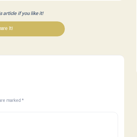
article if you like it!
are It!
 are marked
*